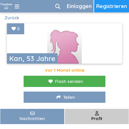
Einloggen
Registrieren
Zurück
0
Kan, 53 Jahre
Vor 1 Monat online
Flash senden
Teilen
Nachrichten
Profil