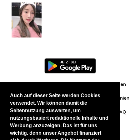
Information
Über uns
Zuschriften/Erfahrungen
Auch auf dieser Seite werden Cookies
Datenschutzerklärung
AGB
Datenschutzrichtlinien
verwendet. Wir können damit die
Seitennutzung auswerten, um
Nehmen Sie Kontakt mit uns auf
Affiliation
FAQ
nutzungsbasiert redaktionelle Inhalte und
Werbung anzuzeigen. Das ist für uns
Unsere anderen Websites
wichtig, denn unser Angebot finanziert