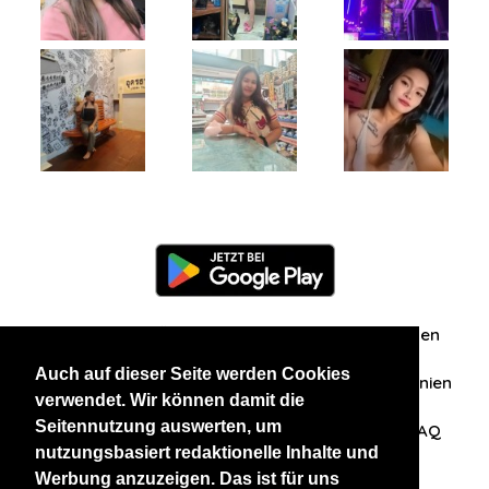
Information
Über uns
Zuschriften/Erfahrungen
Auch auf dieser Seite werden Cookies
Datenschutzerklärung
AGB
Datenschutzrichtlinien
verwendet. Wir können damit die
Seitennutzung auswerten, um
Nehmen Sie Kontakt mit uns auf
Affiliation
FAQ
nutzungsbasiert redaktionelle Inhalte und
Werbung anzuzeigen. Das ist für uns