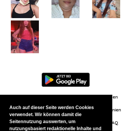
Information
Über uns
Zuschriften/Erfahrungen
Auch auf dieser Seite werden Cookies
Datenschutzerklärung
AGB
Datenschutzrichtlinien
verwendet. Wir können damit die
Seitennutzung auswerten, um
Nehmen Sie Kontakt mit uns auf
Affiliation
FAQ
nutzungsbasiert redaktionelle Inhalte und