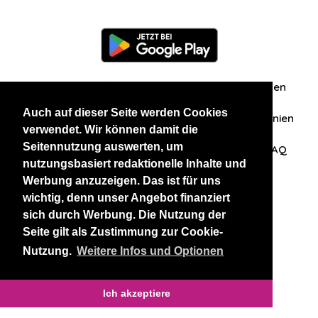
Information
Über uns
Zuschriften/Erfahrungen
Auch auf dieser Seite werden Cookies
Datenschutzerklärung
AGB
Datenschutzrichtlinien
verwendet. Wir können damit die
Seitennutzung auswerten, um
Nehmen Sie Kontakt mit uns auf
Affiliation
FAQ
nutzungsbasiert redaktionelle Inhalte und
Werbung anzuzeigen. Das ist für uns
Unsere anderen Websites
wichtig, denn unser Angebot finanziert
sich durch Werbung. Die Nutzung der
BlackAndBeauties
RussianKisses
Seite gilt als Zustimmung zur Cookie-
Nutzung.
Weitere Infos und Optionen
Copyright 2026 thaidatevip
Ich akzeptiere