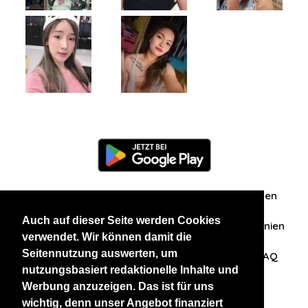
Information
Über uns
Zuschriften/Erfahrungen
Auch auf dieser Seite werden Cookies
Datenschutzerklärung
AGB
Datenschutzrichtlinien
verwendet. Wir können damit die
Seitennutzung auswerten, um
Nehmen Sie Kontakt mit uns auf
Affiliation
FAQ
nutzungsbasiert redaktionelle Inhalte und
Werbung anzuzeigen. Das ist für uns
Unsere anderen Websites
wichtig, denn unser Angebot finanziert