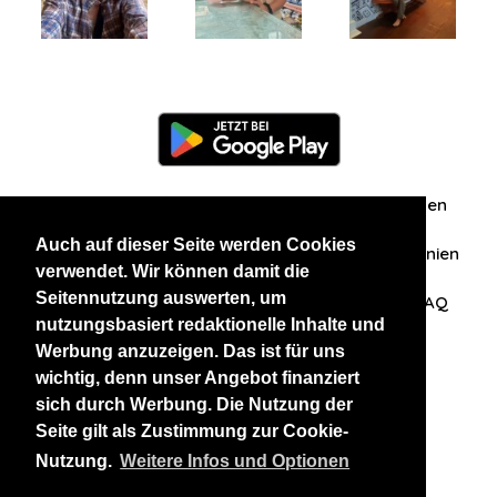
Information
Über uns
Zuschriften/Erfahrungen
Auch auf dieser Seite werden Cookies
Datenschutzerklärung
AGB
Datenschutzrichtlinien
verwendet. Wir können damit die
Seitennutzung auswerten, um
Nehmen Sie Kontakt mit uns auf
Affiliation
FAQ
nutzungsbasiert redaktionelle Inhalte und
Werbung anzuzeigen. Das ist für uns
Unsere anderen Websites
wichtig, denn unser Angebot finanziert
sich durch Werbung. Die Nutzung der
BlackAndBeauties
RussianKisses
Seite gilt als Zustimmung zur Cookie-
Nutzung.
Weitere Infos und Optionen
Copyright 2026 thaidatevip