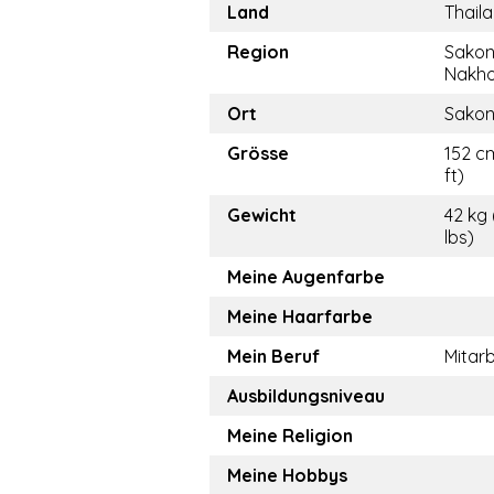
Land
Thail
Region
Sako
Nakh
Ort
Sakon
Grösse
152 c
ft)
Gewicht
42 kg 
lbs)
Meine Augenfarbe
Meine Haarfarbe
Mein Beruf
Mitarb
Ausbildungsniveau
Meine Religion
Meine Hobbys