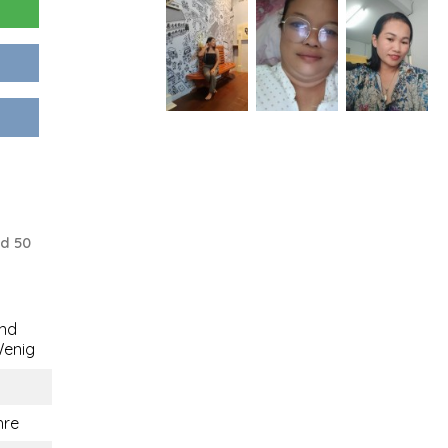
d 50
end
enig
hre