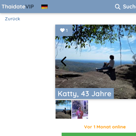
Such
Zurück
1
Katty, 43 Jahre
Vor 1 Monat online