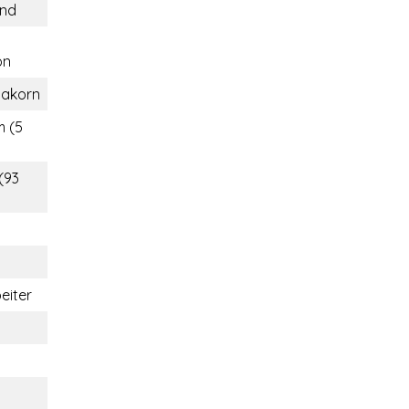
and
n
on
akorn
m (5
(93
eiter