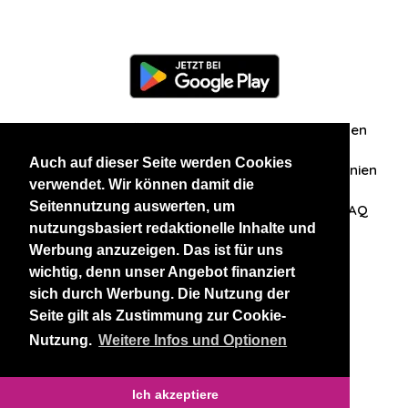
Information
Über uns
Zuschriften/Erfahrungen
Auch auf dieser Seite werden Cookies
Datenschutzerklärung
AGB
Datenschutzrichtlinien
verwendet. Wir können damit die
Seitennutzung auswerten, um
Nehmen Sie Kontakt mit uns auf
Affiliation
FAQ
nutzungsbasiert redaktionelle Inhalte und
Werbung anzuzeigen. Das ist für uns
Unsere anderen Websites
wichtig, denn unser Angebot finanziert
sich durch Werbung. Die Nutzung der
BlackAndBeauties
RussianKisses
Seite gilt als Zustimmung zur Cookie-
Nutzung.
Weitere Infos und Optionen
Copyright 2026 thaidatevip
Ich akzeptiere