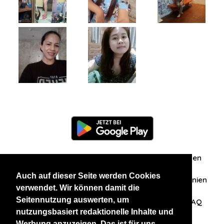
Information
Über uns
Zuschriften/Erfahrungen
Auch auf dieser Seite werden Cookies
Datenschutzerklärung
AGB
Datenschutzrichtlinien
verwendet. Wir können damit die
Seitennutzung auswerten, um
Nehmen Sie Kontakt mit uns auf
Affiliation
FAQ
nutzungsbasiert redaktionelle Inhalte und
Werbung anzuzeigen. Das ist für uns