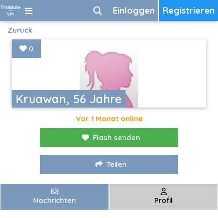
Einloggen
Registrieren
Zurück
0
Kruawan, 56 Jahre
Vor 1 Monat online
Flash senden
Teilen
Nachrichten
Profil