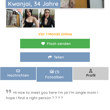
Kwanjai, 34 Jahre
Vor 1 Monat online
Flash senden
Teilen
(1)
Nachrichten
Profil
Fotoalben
Hi nice to meet you here I'm jai I'm single mom I
hope I find a right person ? ? ? ?