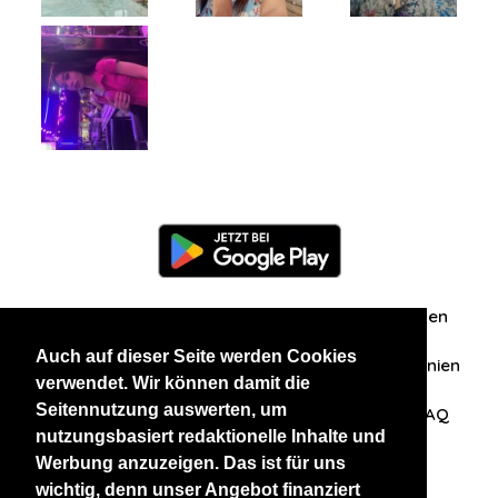
Information
Über uns
Zuschriften/Erfahrungen
Auch auf dieser Seite werden Cookies
Datenschutzerklärung
AGB
Datenschutzrichtlinien
verwendet. Wir können damit die
Seitennutzung auswerten, um
Nehmen Sie Kontakt mit uns auf
Affiliation
FAQ
nutzungsbasiert redaktionelle Inhalte und
Werbung anzuzeigen. Das ist für uns
Unsere anderen Websites
wichtig, denn unser Angebot finanziert