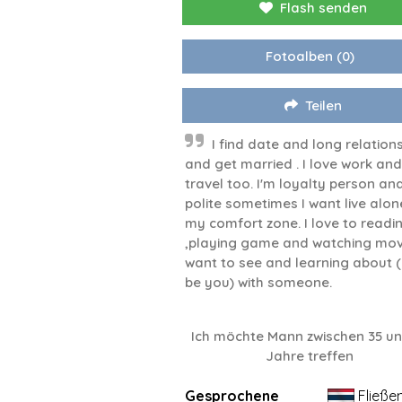
Flash senden
Fotoalben
(0)
Teilen
I find date and long relation
and get married . I love work and
travel too. I'm loyalty person an
polite sometimes I want live alon
my comfort zone. I love to readi
,playing game and watching movi
want to see and learning about
be you) with someone.
Ich möchte Mann zwischen 35 un
Jahre treffen
Gesprochene
Fließe