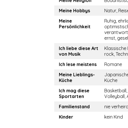
Meine Religion
Buddhistis
Meine Hobbys
Natur, Reis
Meine
Ruhig, ehrli
Persönlichkeit
optimistisc
verantwor
ernst, gesel
Ich liebe diese Art
Klassische 
von Musik
rock, Tech
Ich lese meistens
Romane
Meine Lieblings-
Japanische
Küche
Küche
Ich mag diese
Basketball,
Sportarten
Volleyball,
Familienstand
nie verhei
Kinder
kein Kind