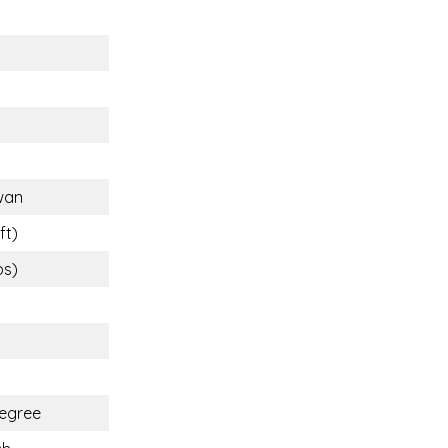
wan
ft)
bs)
egree