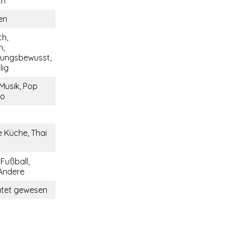
ch
en
ch,
h,
tungsbewusst,
lig
Musik, Pop
no
 Küche, Thai
 Fußball,
 Andere
ratet gewesen