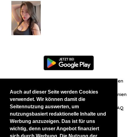
Information
Über uns
Zuschriften/Erfahrungen
Auch auf dieser Seite werden Cookies
Datenschutzerklärung
AGB
Datenschutzrichtlinien
verwendet. Wir können damit die
Seitennutzung auswerten, um
Nehmen Sie Kontakt mit uns auf
Affiliation
FAQ
nutzungsbasiert redaktionelle Inhalte und
Werbung anzuzeigen. Das ist für uns
Unsere anderen Websites
wichtig, denn unser Angebot finanziert
sich durch Werbung. Die Nutzung der