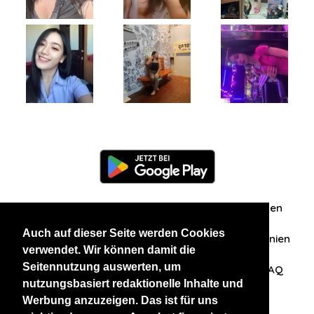
Information
Über uns
Zuschriften/Erfahrungen
Auch auf dieser Seite werden Cookies
Datenschutzerklärung
AGB
Datenschutzrichtlinien
verwendet. Wir können damit die
Seitennutzung auswerten, um
Nehmen Sie Kontakt mit uns auf
Affiliation
FAQ
nutzungsbasiert redaktionelle Inhalte und
Werbung anzuzeigen. Das ist für uns
Unsere anderen Websites