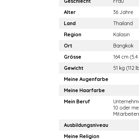
Geschlecht
Frau
Alter
36 Jahre
Land
Thailand
Region
Kalasin
Ort
Bangkok
Grösse
164 cm (5.4 
Gewicht
51 kg (112 l
Meine Augenfarbe
Meine Haarfarbe
Mein Beruf
Unternehme
10 oder me
Mitarbeiter
Ausbildungsniveau
Meine Religion