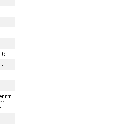
ft)
bs)
r mit
hr
n