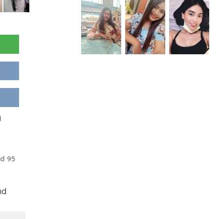
d
d 95
nd