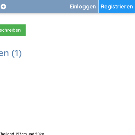
Einloggen
Registrieren
 schreiben
en (1)
 Thailand, 153cm und 50kg