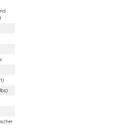
end
g
i
t)
lbs)
ischer