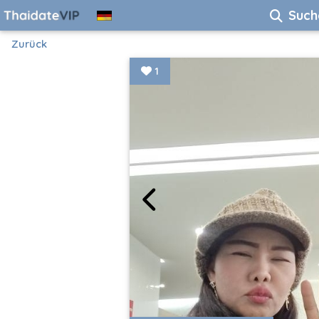
Such
Zurück
1