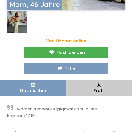
Mam, 46 Jahre
Vor 1 Monat online
Flash senden
Teilen
Nachrichten
Profil
women
senee4710@gmail.com
id line
krumam4710