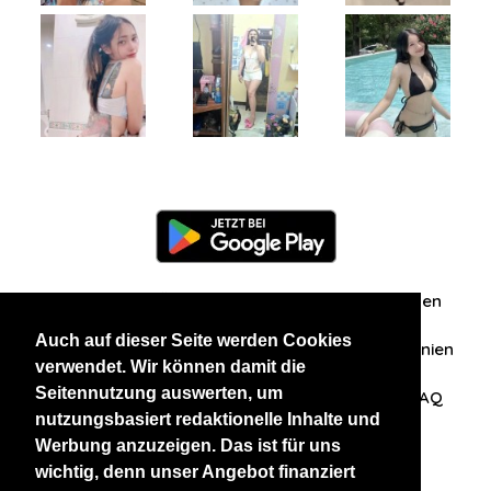
Information
Über uns
Zuschriften/Erfahrungen
Auch auf dieser Seite werden Cookies
Datenschutzerklärung
AGB
Datenschutzrichtlinien
verwendet. Wir können damit die
Seitennutzung auswerten, um
Nehmen Sie Kontakt mit uns auf
Affiliation
FAQ
nutzungsbasiert redaktionelle Inhalte und
Werbung anzuzeigen. Das ist für uns
Unsere anderen Websites
wichtig, denn unser Angebot finanziert