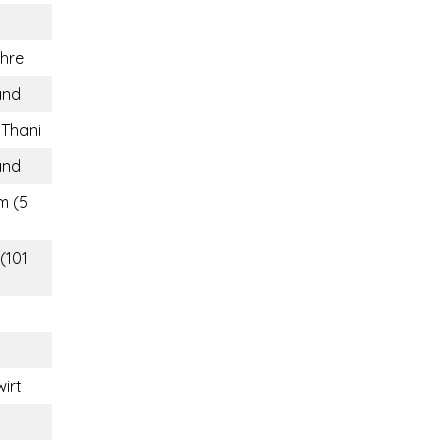
hre
and
Thani
and
m (5
(101
irt