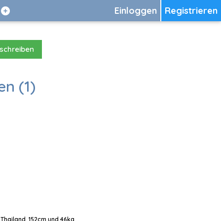
Einloggen
Registrieren
 schreiben
en (1)
, Thailand, 152cm und 46kg