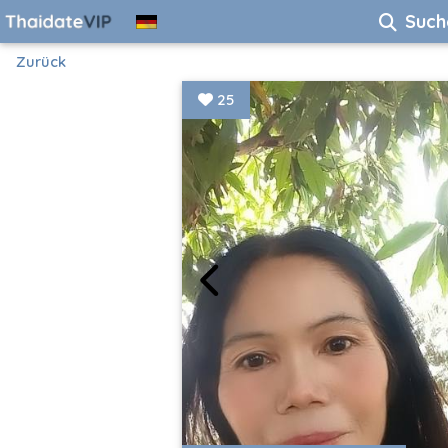
Such
Zurück
25