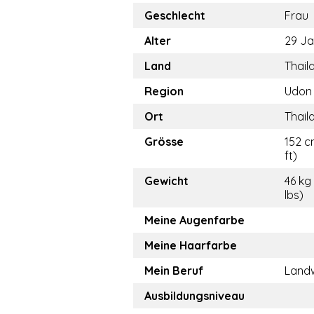
Geschlecht
Frau
Alter
29 Ja
Land
Thail
Region
Udon 
Ort
Thail
Grösse
152 c
ft)
Gewicht
46 kg 
lbs)
Meine Augenfarbe
Meine Haarfarbe
Mein Beruf
Landw
Ausbildungsniveau