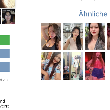
Ähnliche 
d 60
end
enig