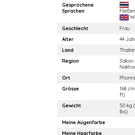
Gesprochene
Sprachen
Fließe
We
Geschlecht
Frau
Alter
44 Jah
Land
Thaila
Region
Sakon
Nakho
Ort
Phonn
Grösse
168 cm
ft)
Gewicht
50 kg 
lbs)
Meine Augenfarbe
Meine Haarfarbe