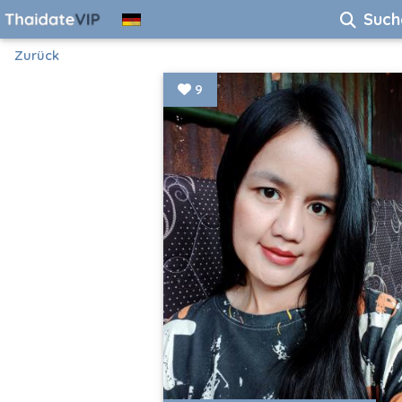
Such
Zurück
9