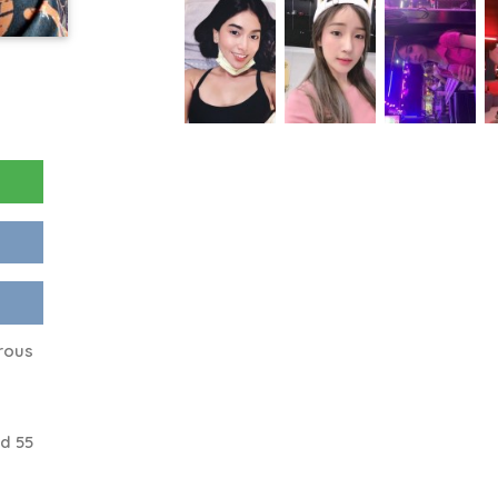
erous
d 55