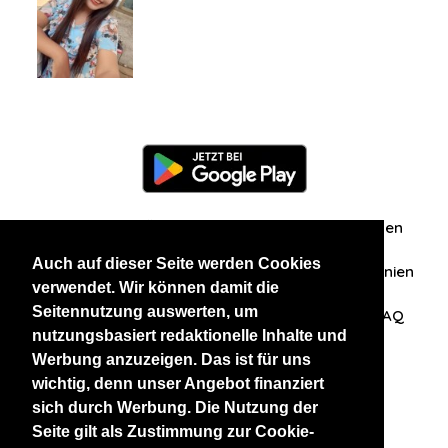
Information
Über uns
Zuschriften/Erfahrungen
Auch auf dieser Seite werden Cookies
Datenschutzerklärung
AGB
Datenschutzrichtlinien
verwendet. Wir können damit die
Seitennutzung auswerten, um
Nehmen Sie Kontakt mit uns auf
Affiliation
FAQ
nutzungsbasiert redaktionelle Inhalte und
Werbung anzuzeigen. Das ist für uns
Unsere anderen Websites
wichtig, denn unser Angebot finanziert
sich durch Werbung. Die Nutzung der
BlackAndBeauties
RussianKisses
Seite gilt als Zustimmung zur Cookie-