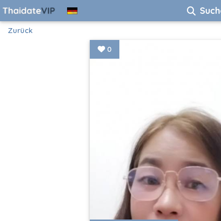
Such
Zurück
0