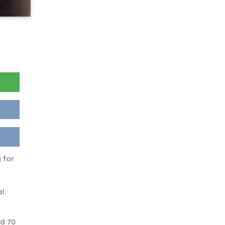
 for
l.
d 70