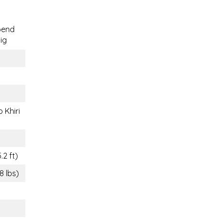
ßend
ig
 Khiri
.2 ft)
8 lbs)