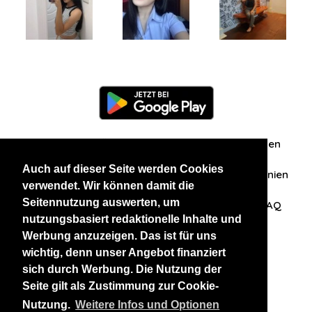
Information
Über uns
Zuschriften/Erfahrungen
Auch auf dieser Seite werden Cookies
Datenschutzerklärung
AGB
Datenschutzrichtlinien
verwendet. Wir können damit die
Seitennutzung auswerten, um
Nehmen Sie Kontakt mit uns auf
Affiliation
FAQ
nutzungsbasiert redaktionelle Inhalte und
Werbung anzuzeigen. Das ist für uns
Unsere anderen Websites
wichtig, denn unser Angebot finanziert
sich durch Werbung. Die Nutzung der
BlackAndBeauties
RussianKisses
Seite gilt als Zustimmung zur Cookie-
Nutzung.
Weitere Infos und Optionen