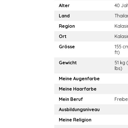
Alter
40 Ja
Land
Thail
Region
Kalasi
Ort
Kalasi
Grösse
155 cm
ft)
Gewicht
51 kg 
lbs)
Meine Augenfarbe
Meine Haarfarbe
Mein Beruf
Freibe
Ausbildungsniveau
Meine Religion