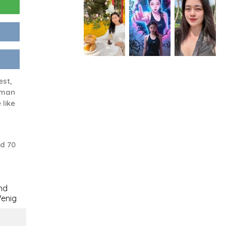
est,
a man
 like
d 70
nd
enig