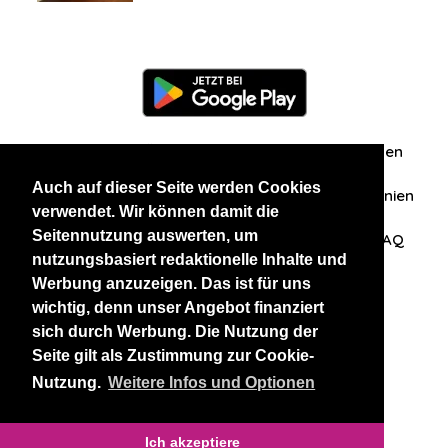
Information
Über uns
Zuschriften/Erfahrungen
Auch auf dieser Seite werden Cookies
Datenschutzerklärung
AGB
Datenschutzrichtlinien
verwendet. Wir können damit die
Seitennutzung auswerten, um
Nehmen Sie Kontakt mit uns auf
Affiliation
FAQ
nutzungsbasiert redaktionelle Inhalte und
Werbung anzuzeigen. Das ist für uns
Unsere anderen Websites
wichtig, denn unser Angebot finanziert
sich durch Werbung. Die Nutzung der
BlackAndBeauties
RussianKisses
Seite gilt als Zustimmung zur Cookie-
Nutzung.
Weitere Infos und Optionen
Copyright 2026 thaidatevip
Ich akzeptiere