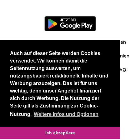
Information
Über uns
Zuschriften/Erfahrungen
Auch auf dieser Seite werden Cookies
Datenschutzerklärung
AGB
Datenschutzrichtlinien
verwendet. Wir können damit die
Seitennutzung auswerten, um
Nehmen Sie Kontakt mit uns auf
Affiliation
FAQ
nutzungsbasiert redaktionelle Inhalte und
Werbung anzuzeigen. Das ist für uns
Unsere anderen Websites
wichtig, denn unser Angebot finanziert
sich durch Werbung. Die Nutzung der
BlackAndBeauties
RussianKisses
Seite gilt als Zustimmung zur Cookie-
Nutzung.
Weitere Infos und Optionen
Copyright 2026 thaidatevip
Ich akzeptiere