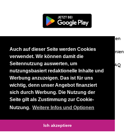
Information
Über uns
Zuschriften/Erfahrungen
Auch auf dieser Seite werden Cookies
Datenschutzerklärung
AGB
Datenschutzrichtlinien
verwendet. Wir können damit die
Seitennutzung auswerten, um
Nehmen Sie Kontakt mit uns auf
Affiliation
FAQ
nutzungsbasiert redaktionelle Inhalte und
Werbung anzuzeigen. Das ist für uns
Unsere anderen Websites
wichtig, denn unser Angebot finanziert
sich durch Werbung. Die Nutzung der
BlackAndBeauties
RussianKisses
Seite gilt als Zustimmung zur Cookie-
Nutzung.
Weitere Infos und Optionen
Copyright 2026 thaidatevip
Ich akzeptiere