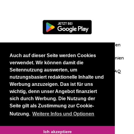
Information
Über uns
Zuschriften/Erfahrungen
Auch auf dieser Seite werden Cookies
Datenschutzerklärung
AGB
Datenschutzrichtlinien
verwendet. Wir können damit die
Seitennutzung auswerten, um
Nehmen Sie Kontakt mit uns auf
Affiliation
FAQ
nutzungsbasiert redaktionelle Inhalte und
Werbung anzuzeigen. Das ist für uns
Unsere anderen Websites
wichtig, denn unser Angebot finanziert
sich durch Werbung. Die Nutzung der
BlackAndBeauties
RussianKisses
Seite gilt als Zustimmung zur Cookie-
Nutzung.
Weitere Infos und Optionen
Copyright 2026 thaidatevip
Ich akzeptiere