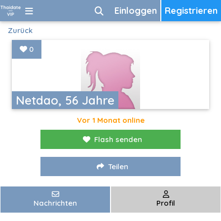
Einloggen
Registrieren
Zurück
0
Netdao, 56 Jahre
Vor 1 Monat online
Flash senden
Teilen
Nachrichten
Profil