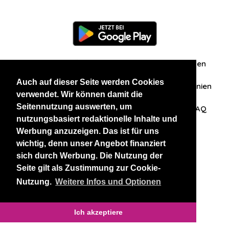
Information
Über uns
Zuschriften/Erfahrungen
Auch auf dieser Seite werden Cookies
Datenschutzerklärung
AGB
Datenschutzrichtlinien
verwendet. Wir können damit die
Seitennutzung auswerten, um
Nehmen Sie Kontakt mit uns auf
Affiliation
FAQ
nutzungsbasiert redaktionelle Inhalte und
Werbung anzuzeigen. Das ist für uns
Unsere anderen Websites
wichtig, denn unser Angebot finanziert
sich durch Werbung. Die Nutzung der
BlackAndBeauties
RussianKisses
Seite gilt als Zustimmung zur Cookie-
Nutzung.
Weitere Infos und Optionen
Copyright 2026 thaidatevip
Ich akzeptiere