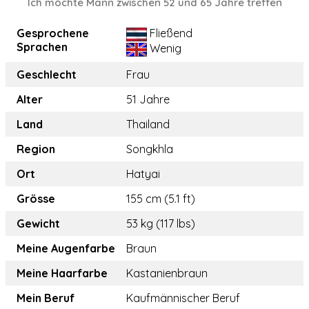
Ich möchte Mann zwischen 52 und 65 Jahre treffen
Gesprochene
Fließend
Sprachen
Wenig
Geschlecht
Frau
Alter
51 Jahre
Land
Thailand
Region
Songkhla
Ort
Hatyai
Grösse
155 cm (5.1 ft)
Gewicht
53 kg (117 lbs)
Meine Augenfarbe
Braun
Meine Haarfarbe
Kastanienbraun
Mein Beruf
Kaufmännischer Beruf