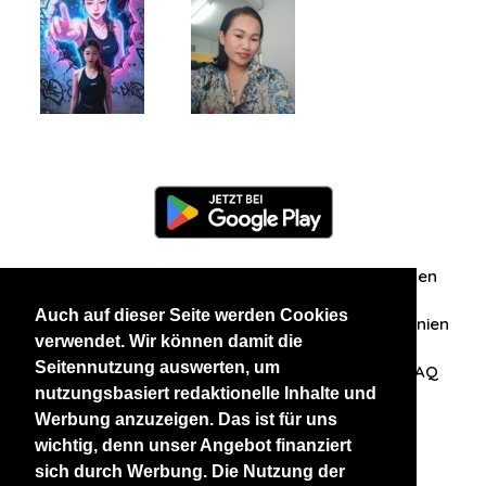
Information
Über uns
Zuschriften/Erfahrungen
Auch auf dieser Seite werden Cookies
Datenschutzerklärung
AGB
Datenschutzrichtlinien
verwendet. Wir können damit die
Seitennutzung auswerten, um
Nehmen Sie Kontakt mit uns auf
Affiliation
FAQ
nutzungsbasiert redaktionelle Inhalte und
Werbung anzuzeigen. Das ist für uns
Unsere anderen Websites
wichtig, denn unser Angebot finanziert
sich durch Werbung. Die Nutzung der