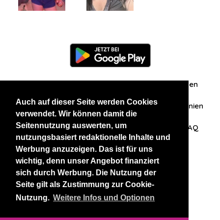
Information
Über uns
Zuschriften/Erfahrungen
Auch auf dieser Seite werden Cookies
Datenschutzerklärung
AGB
Datenschutzrichtlinien
verwendet. Wir können damit die
Seitennutzung auswerten, um
Nehmen Sie Kontakt mit uns auf
Affiliation
FAQ
nutzungsbasiert redaktionelle Inhalte und
Werbung anzuzeigen. Das ist für uns
Unsere anderen Websites
wichtig, denn unser Angebot finanziert
sich durch Werbung. Die Nutzung der
BlackAndBeauties
RussianKisses
Seite gilt als Zustimmung zur Cookie-
Nutzung.
Weitere Infos und Optionen
Copyright 2026 thaidatevip