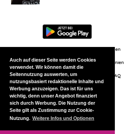
Information
Über uns
Zuschriften/Erfahrungen
Auch auf dieser Seite werden Cookies
Datenschutzerklärung
AGB
Datenschutzrichtlinien
verwendet. Wir können damit die
Seitennutzung auswerten, um
Nehmen Sie Kontakt mit uns auf
Affiliation
FAQ
nutzungsbasiert redaktionelle Inhalte und
Werbung anzuzeigen. Das ist für uns
Unsere anderen Websites
wichtig, denn unser Angebot finanziert
sich durch Werbung. Die Nutzung der
BlackAndBeauties
RussianKisses
Seite gilt als Zustimmung zur Cookie-
Nutzung.
Weitere Infos und Optionen
Copyright 2026 thaidatevip