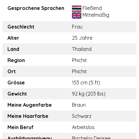
Gesprochene Sprachen
Fließend
Mittelmäßig
Geschlecht
Frau
Alter
25 Jahre
Land
Thailand
Region
Phichit
Ort
Phichit
Grösse
153 cm (5 ft)
Gewicht
92 kg (203 lbs)
Meine Augenfarbe
Braun
Meine Haarfarbe
Schwarz
Mein Beruf
Arbeitslos
Ausbildungsniveau
Bachelor Degree