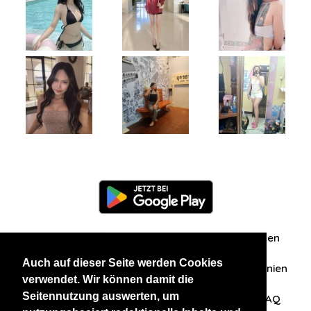
Information
Über uns
Zuschriften/Erfahrungen
Auch auf dieser Seite werden Cookies
Datenschutzerklärung
AGB
Datenschutzrichtlinien
verwendet. Wir können damit die
Seitennutzung auswerten, um
Nehmen Sie Kontakt mit uns auf
Affiliation
FAQ