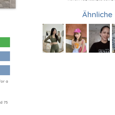
Ähnliche 
for a
d 75