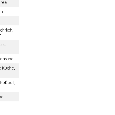
gree
ch
ehrlich,
h
sic
 Romane
 Küche,
 Fußball,
nd