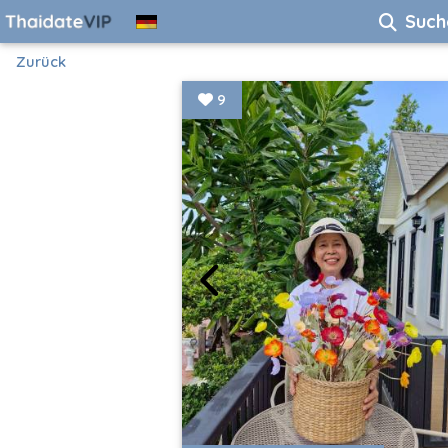
Such
Zurück
9