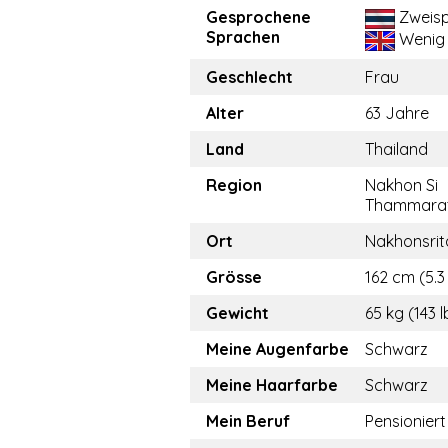
Gesprochene
Zweisp
Sprachen
Wenig
Geschlecht
Frau
Alter
63 Jahre
Land
Thailand
Region
Nakhon Si
Thammara
Ort
Nakhonsri
Grösse
162 cm (5.3 
Gewicht
65 kg (143 l
Meine Augenfarbe
Schwarz
Meine Haarfarbe
Schwarz
Mein Beruf
Pensioniert