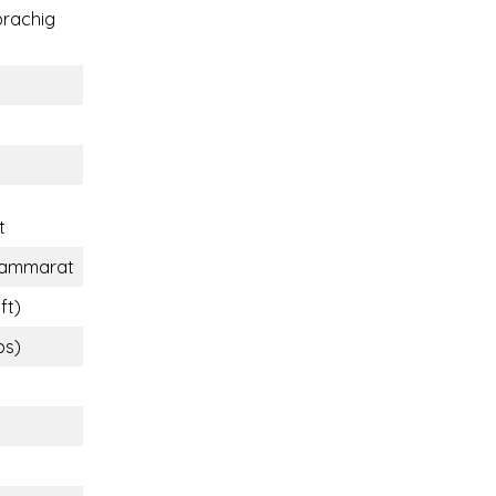
rachig
t
tammarat
ft)
bs)