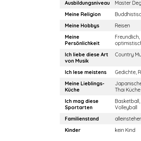
Ausbildungsniveau
Master De
Meine Religion
Buddhistis
Meine Hobbys
Reisen
Meine
Freundlich, 
Persönlichkeit
optimistisc
Ich liebe diese Art
Country Mu
von Musik
Ich lese meistens
Gedichte,
Meine Lieblings-
Japanische
Küche
Thai Küche
Ich mag diese
Basketball,
Sportarten
Volleyball
Familienstand
alleinstehe
Kinder
kein Kind