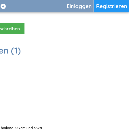
Einloggen
Registrieren
 schreiben
en (1)
 Thailand, 162cm und 65kg