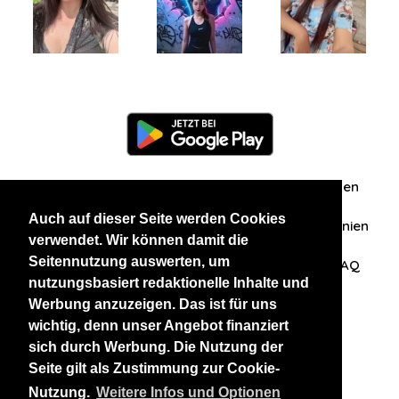
Information
Über uns
Zuschriften/Erfahrungen
Auch auf dieser Seite werden Cookies
Datenschutzerklärung
AGB
Datenschutzrichtlinien
verwendet. Wir können damit die
Seitennutzung auswerten, um
Nehmen Sie Kontakt mit uns auf
Affiliation
FAQ
nutzungsbasiert redaktionelle Inhalte und
Werbung anzuzeigen. Das ist für uns
Unsere anderen Websites
wichtig, denn unser Angebot finanziert
sich durch Werbung. Die Nutzung der
BlackAndBeauties
RussianKisses
Seite gilt als Zustimmung zur Cookie-
Nutzung.
Weitere Infos und Optionen