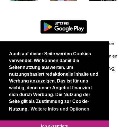
Information
Über uns
Zuschriften/Erfahrungen
Auch auf dieser Seite werden Cookies
Datenschutzerklärung
AGB
Datenschutzrichtlinien
verwendet. Wir können damit die
Seitennutzung auswerten, um
Nehmen Sie Kontakt mit uns auf
Affiliation
FAQ
nutzungsbasiert redaktionelle Inhalte und
Werbung anzuzeigen. Das ist für uns
Unsere anderen Websites
wichtig, denn unser Angebot finanziert
sich durch Werbung. Die Nutzung der
BlackAndBeauties
RussianKisses
Seite gilt als Zustimmung zur Cookie-
Nutzung.
Weitere Infos und Optionen
Copyright 2026 thaidatevip
Ich akzeptiere