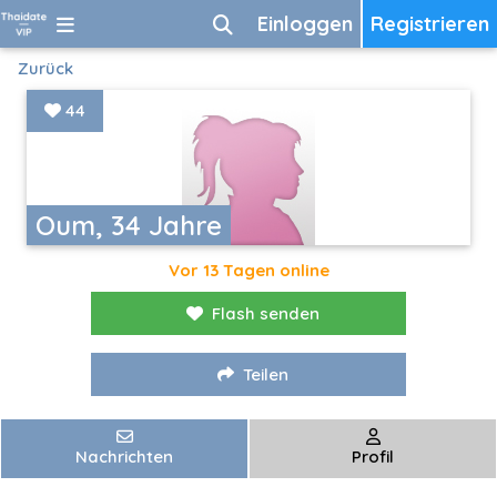
Einloggen
Registrieren
Zurück
44
Oum, 34 Jahre
Vor 13 Tagen online
Flash senden
Teilen
Nachrichten
Profil