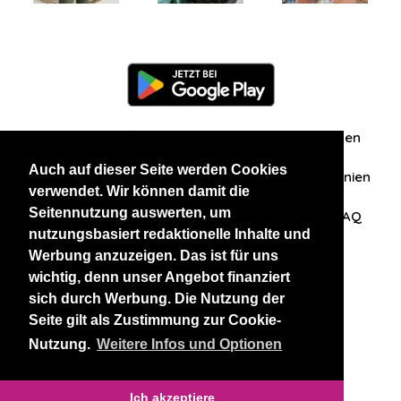
Information
Über uns
Zuschriften/Erfahrungen
Auch auf dieser Seite werden Cookies
Datenschutzerklärung
AGB
Datenschutzrichtlinien
verwendet. Wir können damit die
Seitennutzung auswerten, um
Nehmen Sie Kontakt mit uns auf
Affiliation
FAQ
nutzungsbasiert redaktionelle Inhalte und
Werbung anzuzeigen. Das ist für uns
Unsere anderen Websites
wichtig, denn unser Angebot finanziert
sich durch Werbung. Die Nutzung der
BlackAndBeauties
RussianKisses
Seite gilt als Zustimmung zur Cookie-
Nutzung.
Weitere Infos und Optionen
Copyright 2026 thaidatevip
Ich akzeptiere