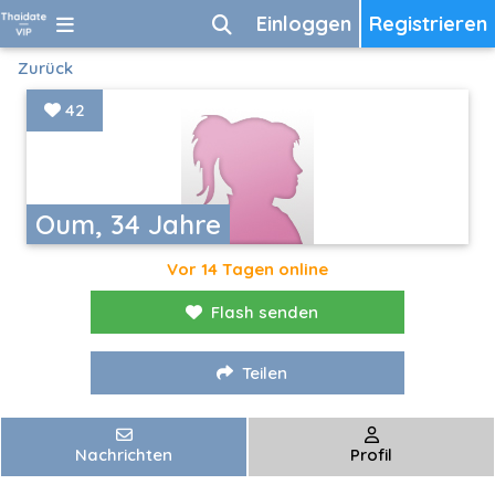
Einloggen
Registrieren
Zurück
42
Oum, 34 Jahre
Vor 14 Tagen online
Flash senden
Teilen
Nachrichten
Profil