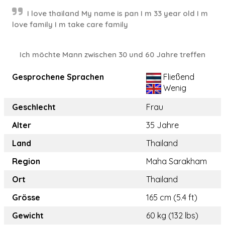
I love thailand My name is pan I m 33 year old I m
love family I m take care family
Ich möchte Mann zwischen 30 und 60 Jahre treffen
Gesprochene Sprachen
Fließend
Wenig
Geschlecht
Frau
Alter
35 Jahre
Land
Thailand
Region
Maha Sarakham
Ort
Thailand
Grösse
165 cm (5.4 ft)
Gewicht
60 kg (132 lbs)