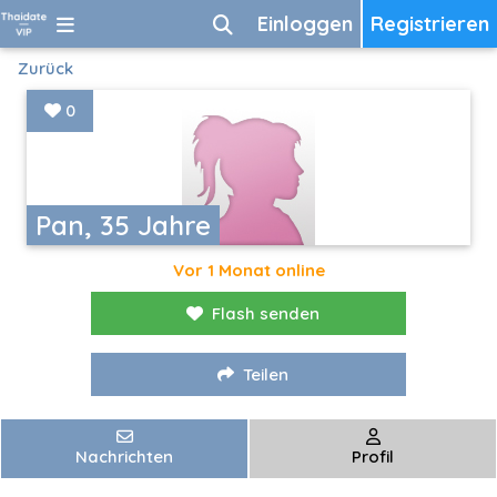
Einloggen
Registrieren
Zurück
0
Pan, 35 Jahre
Vor 1 Monat online
Flash senden
Teilen
Nachrichten
Profil