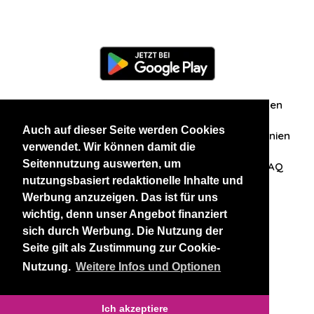
Information
Über uns
Zuschriften/Erfahrungen
Auch auf dieser Seite werden Cookies
Datenschutzerklärung
AGB
Datenschutzrichtlinien
verwendet. Wir können damit die
Seitennutzung auswerten, um
Nehmen Sie Kontakt mit uns auf
Affiliation
FAQ
nutzungsbasiert redaktionelle Inhalte und
Werbung anzuzeigen. Das ist für uns
Unsere anderen Websites
wichtig, denn unser Angebot finanziert
sich durch Werbung. Die Nutzung der
BlackAndBeauties
RussianKisses
Seite gilt als Zustimmung zur Cookie-
Nutzung.
Weitere Infos und Optionen
Copyright 2026 thaidatevip
Ich akzeptiere