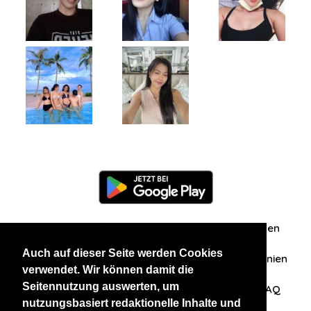
Information
Über uns
Zuschriften/Erfahrungen
Auch auf dieser Seite werden Cookies
Datenschutzerklärung
AGB
Datenschutzrichtlinien
verwendet. Wir können damit die
Seitennutzung auswerten, um
Nehmen Sie Kontakt mit uns auf
Affiliation
FAQ
nutzungsbasiert redaktionelle Inhalte und