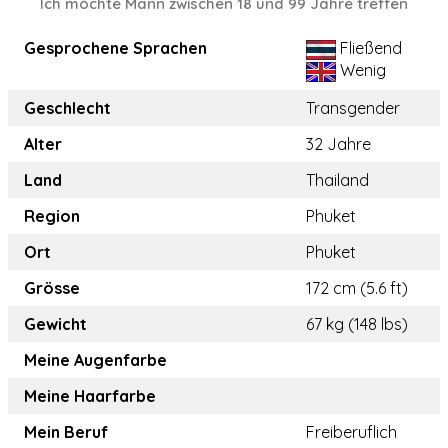
Ich möchte Mann zwischen 18 und 99 Jahre treffen
Gesprochene Sprachen
Fließend
Wenig
Geschlecht
Transgender
Alter
32 Jahre
Land
Thailand
Region
Phuket
Ort
Phuket
Grösse
172 cm (5.6 ft)
Gewicht
67 kg (148 lbs)
Meine Augenfarbe
Meine Haarfarbe
Mein Beruf
Freiberuflich