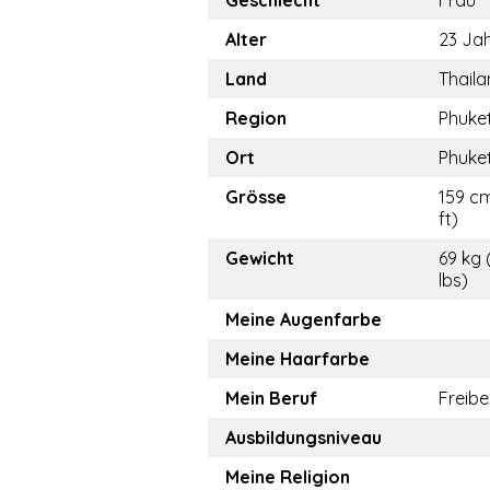
Geschlecht
Frau
Alter
23 Ja
Land
Thail
Region
Phuke
Ort
Phuke
Grösse
159 cm
ft)
Gewicht
69 kg 
lbs)
Meine Augenfarbe
Meine Haarfarbe
Mein Beruf
Freibe
Ausbildungsniveau
Meine Religion