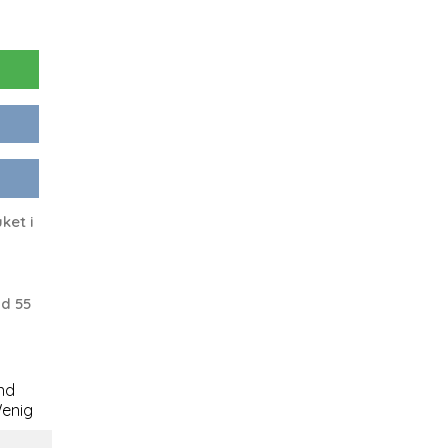
ket i
d 55
nd
enig