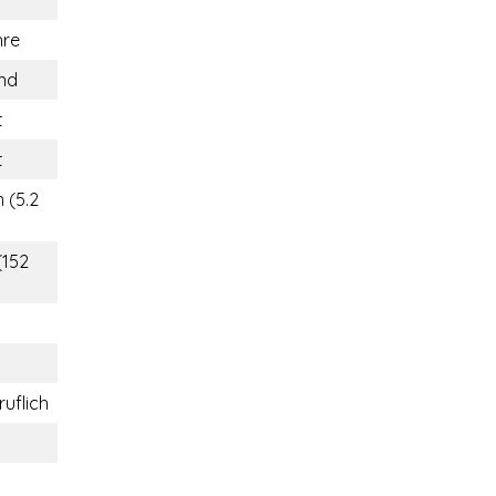
hre
and
t
t
 (5.2
(152
ruflich