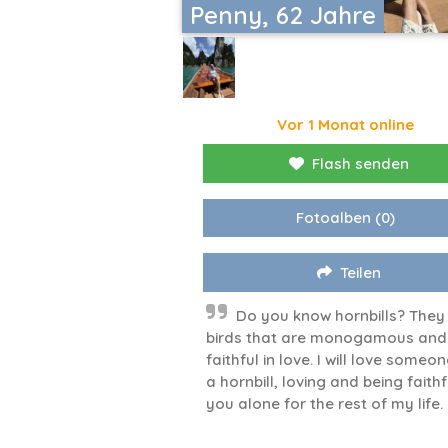
Penny, 62 Jahre
Vor 1 Monat online
Flash senden
Fotoalben
(0)
Teilen
Do you know hornbills? They
birds that are monogamous and
faithful in love. I will love someon
a hornbill, loving and being faithf
you alone for the rest of my life.