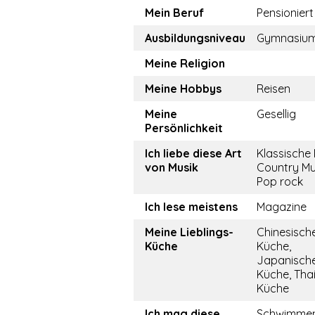
Mein Beruf
Pensioniert
Ausbildungsniveau
Gymnasiu
Meine Religion
Meine Hobbys
Reisen
Meine
Gesellig
Persönlichkeit
Ich liebe diese Art
Klassische 
von Musik
Country Mu
Pop rock
Ich lese meistens
Magazine
Meine Lieblings-
Chinesisch
Küche
Küche,
Japanisch
Küche, Tha
Küche
Ich mag diese
Schwimme