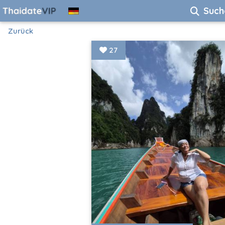
Such
Zurück
27