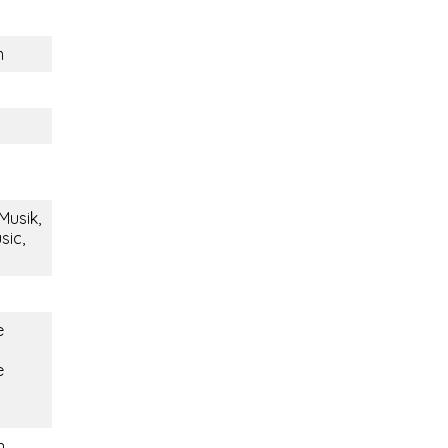
m
Musik,
sic,
e
e
i
n