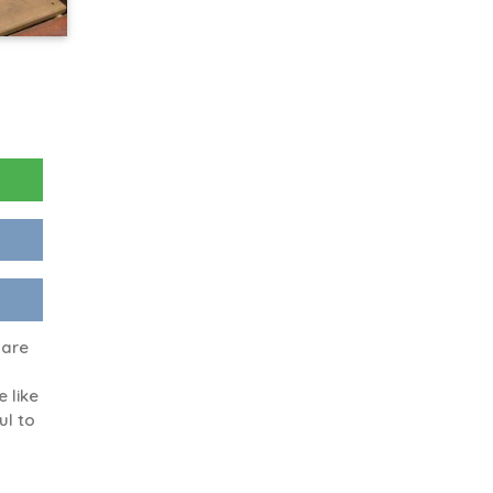
 are
e like
ul to