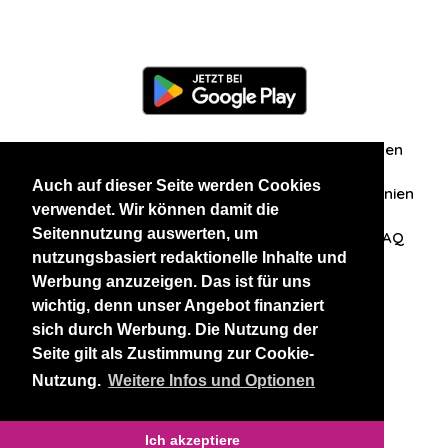
Information
Über uns
Zuschriften/Erfahrungen
Auch auf dieser Seite werden Cookies
Datenschutzerklärung
AGB
Datenschutzrichtlinien
verwendet. Wir können damit die
Seitennutzung auswerten, um
Nehmen Sie Kontakt mit uns auf
Affiliation
FAQ
nutzungsbasiert redaktionelle Inhalte und
Werbung anzuzeigen. Das ist für uns
Unsere anderen Websites
wichtig, denn unser Angebot finanziert
sich durch Werbung. Die Nutzung der
BlackAndBeauties
RussianKisses
Seite gilt als Zustimmung zur Cookie-
Nutzung.
Weitere Infos und Optionen
Copyright 2026 thaidatevip
Ich akzeptiere