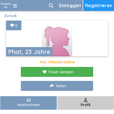
Einloggen
Registrieren
Zurück
0
Phat, 23 Jahre
Vor 1 Monat online
Flash senden
Teilen
Nachrichten
Profil