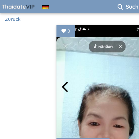
Such
Zurück
0