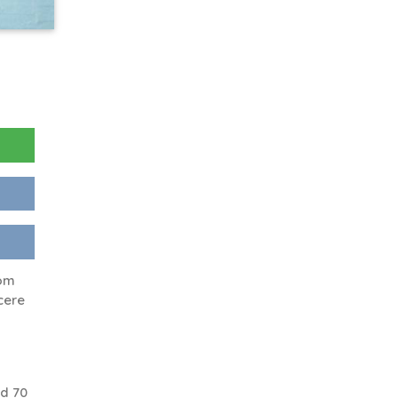
rom
cere
d 70