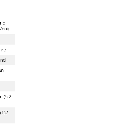
end
enig
hre
and
an
m (5.2
(137