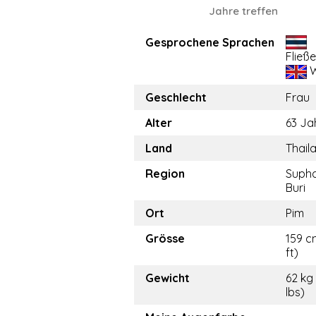
Jahre treffen
Gesprochene Sprachen
Fließ
W
Geschlecht
Frau
Alter
63 Ja
Land
Thail
Region
Suph
Buri
Ort
Pim
Grösse
159 c
ft)
Gewicht
62 kg 
lbs)