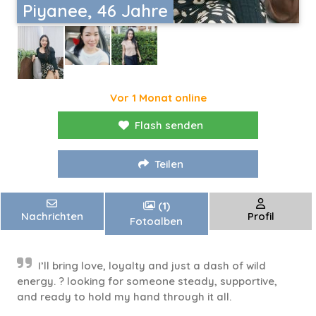
Piyanee, 46 Jahre
Vor 1 Monat online
Flash senden
Teilen
(1)
Nachrichten
Profil
Fotoalben
I’ll bring love, loyalty and just a dash of wild
energy. ? looking for someone steady, supportive,
and ready to hold my hand through it all.