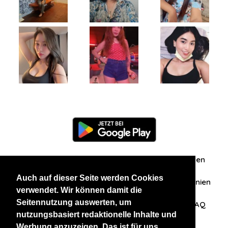
Information
Über uns
Zuschriften/Erfahrungen
Auch auf dieser Seite werden Cookies
Datenschutzerklärung
AGB
Datenschutzrichtlinien
verwendet. Wir können damit die
Seitennutzung auswerten, um
Nehmen Sie Kontakt mit uns auf
Affiliation
FAQ
nutzungsbasiert redaktionelle Inhalte und
Werbung anzuzeigen. Das ist für uns