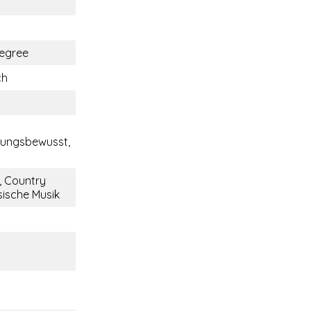
egree
ch
tungsbewusst,
, Country
sische Musik