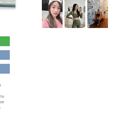
I
 to
ope
.