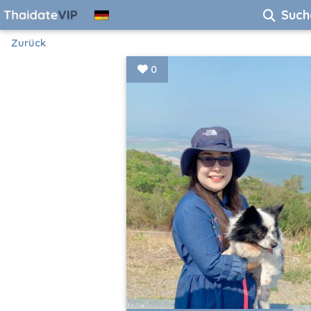
Such
Zurück
0