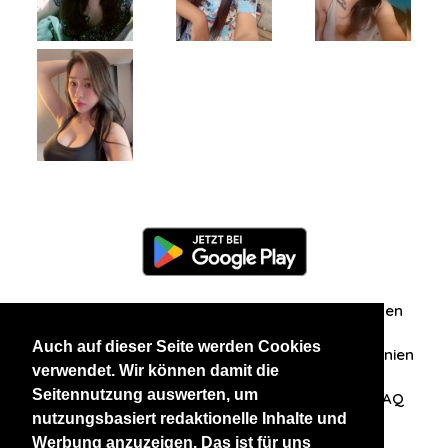
Information
Über uns
Zuschriften/Erfahrungen
Auch auf dieser Seite werden Cookies
Datenschutzerklärung
AGB
Datenschutzrichtlinien
verwendet. Wir können damit die
Seitennutzung auswerten, um
Nehmen Sie Kontakt mit uns auf
Affiliation
FAQ
nutzungsbasiert redaktionelle Inhalte und
Werbung anzuzeigen. Das ist für uns