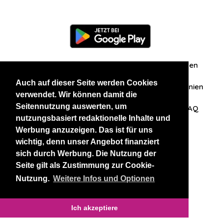
Information
Über uns
Zuschriften/Erfahrungen
Auch auf dieser Seite werden Cookies
Datenschutzerklärung
AGB
Datenschutzrichtlinien
verwendet. Wir können damit die
Seitennutzung auswerten, um
Nehmen Sie Kontakt mit uns auf
Affiliation
FAQ
nutzungsbasiert redaktionelle Inhalte und
Werbung anzuzeigen. Das ist für uns
Unsere anderen Websites
wichtig, denn unser Angebot finanziert
sich durch Werbung. Die Nutzung der
BlackAndBeauties
RussianKisses
Seite gilt als Zustimmung zur Cookie-
Nutzung.
Weitere Infos und Optionen
Copyright 2026 thaidatevip
Ich akzeptiere