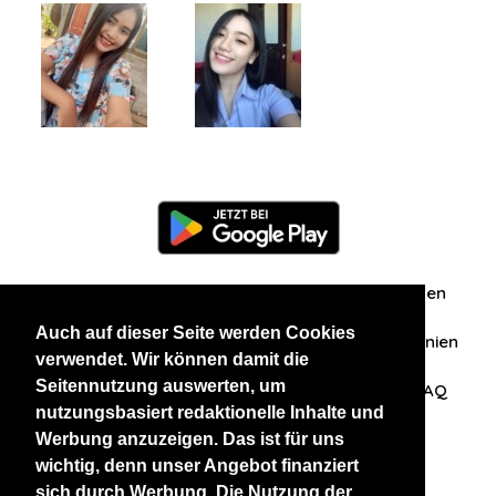
Information
Über uns
Zuschriften/Erfahrungen
Auch auf dieser Seite werden Cookies
Datenschutzerklärung
AGB
Datenschutzrichtlinien
verwendet. Wir können damit die
Seitennutzung auswerten, um
Nehmen Sie Kontakt mit uns auf
Affiliation
FAQ
nutzungsbasiert redaktionelle Inhalte und
Werbung anzuzeigen. Das ist für uns
Unsere anderen Websites
wichtig, denn unser Angebot finanziert
sich durch Werbung. Die Nutzung der