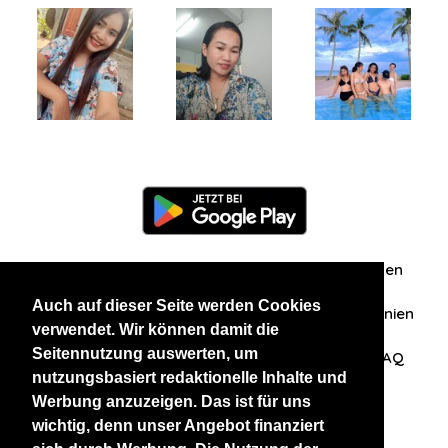
Information
Über uns
Zuschriften/Erfahrungen
Auch auf dieser Seite werden Cookies
Datenschutzerklärung
AGB
Datenschutzrichtlinien
verwendet. Wir können damit die
Seitennutzung auswerten, um
Nehmen Sie Kontakt mit uns auf
Affiliation
FAQ
nutzungsbasiert redaktionelle Inhalte und
Werbung anzuzeigen. Das ist für uns
Unsere anderen Websites
wichtig, denn unser Angebot finanziert